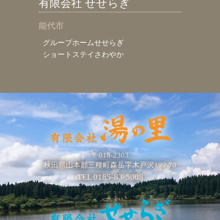
有限会社 せせらぎ
能代市
グループホームせせらぎ
ショートステイさわやか
〒018-2303
秋田県山本郡三種町森岳字木戸沢199-70
TEL 0185-83-5008