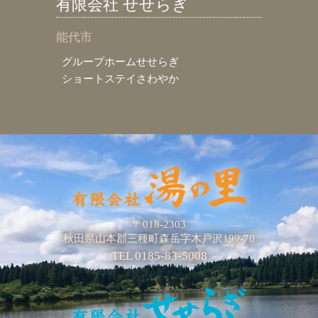
有限会社 せせらぎ
能代市
グループホームせせらぎ
ショートステイさわやか
〒018-2303
秋田県山本郡三種町森岳字木戸沢199-70
TEL 0185-83-5008