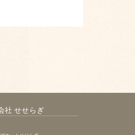
会社 せせらぎ
市