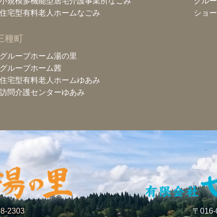
小規模多機能型居宅介護事業所なごみ
グルー
住宅型有料老人ホームなごみ
ショー
三種町
グループホーム湯の里
グループホーム茜
住宅型有料老人ホームゆあみ
訪問介護センターゆあみ
8-2303
〒016-