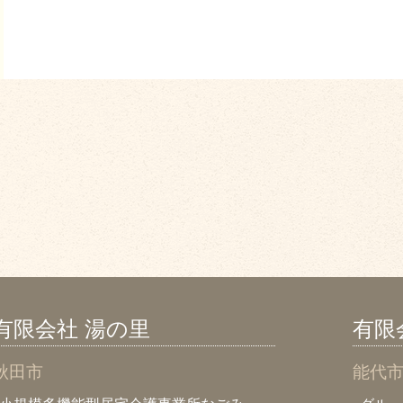
有限会社 湯の里
有限
秋田市
能代